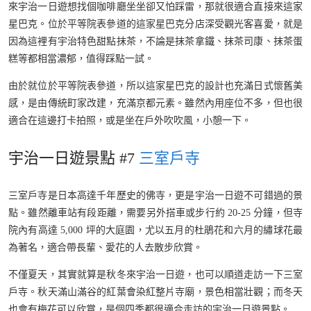
來宇治一日遊想找個咖啡廳坐坐卻又怕踩雷，那就很適合直接來這家
星巴克。位於平等院表參道的這家星巴克分店深受觀光客喜愛，就是
因為這裡有宇治特色甜點抹茶，不論是抹茶拿鐵、抹茶司康、抹茶蛋
糕等都相當濃郁，值得踩點一試。
由於就位於平等院表參道，所以這家星巴克的設計也充滿日式懷舊美
感，是由傳統町家改建，充滿京都元素。雖然內用座位不多，但也很
適合在這邊打卡拍照，或是坐在戶外吹吹風，小憩一下。
宇治一日遊景點 #7
三室戶寺
三室戶寺是日本高達千年歷史的佛寺，更是宇治一日遊不可錯過的景
點。雖然離車站有段距離，需要另外搭車或步行約 20-25 分鐘，但寺
院內有高達 5,000 坪的大庭園，尤以五月的杜鵑花和六月的繡球花最
為著名，適合帶長輩、愛花的人去散步欣賞。
不僅夏天，其實就算是秋冬來宇治一日遊，也可以順道走訪一下三室
戶寺。秋天滿山滿谷的紅葉會染紅整片寺廟，景色相當壯觀；而冬天
也會有梅花可以欣賞，是個四季都很適合走訪的宇治一日遊景點。