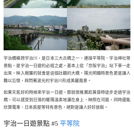
宇治橋橫跨宇治川，是日本三大古橋之一，連接平等院、宇治神社等
景點，是宇治一日遊的必經之處。基本上從「京阪宇治」站下車一走
出來，映入眼簾的就會是這個壯觀的大橋，陽光明媚時景色更是讓人
難以忘懷，與閃著波光的宇治川形成美麗風景。
如果天氣好的時候來宇治一日遊，那就很推薦趁黃昏時徒步走過宇治
橋，可以感受到日落的暖陽溫柔地灑在身上，映照在河面，同時還能
欣賞電車、日本房屋等特有景色，絕對是讓人好好放鬆。
宇治一日遊景點 #5
平等院