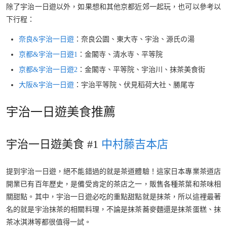
除了宇治一日遊以外，如果想和其他京都近郊一起玩，也可以參考以
下行程：
奈良&宇治一日遊
：奈良公園、東大寺、宇治、源氏の湯
京都&宇治一日遊1
：金閣寺、清水寺、平等院
京都&宇治一日遊2
：金閣寺、平等院、宇治川、抹茶美食街
大阪&宇治一日遊
：宇治平等院、伏見稻荷大社、勝尾寺
宇治一日遊美食推薦
宇治一日遊美食 #1
中村藤吉本店
提到宇治一日遊，絕不能錯過的就是茶道體驗！這家日本專業茶道店
開業已有百年歷史，是備受肯定的茶店之一，販售各種茶葉和茶味相
關甜點。其中，宇治一日遊必吃的重點甜點就是抹茶，所以這裡最著
名的就是宇治抹茶的相關料理，不論是抹茶蕎麥麵還是抹茶蛋糕、抹
茶冰淇淋等都很值得一試。