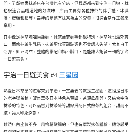
門。雖然這家抹茶店在台灣也有分店，但既然都來到宇治一日遊，就
也很適合品嚐道地的好滋味。店內主要有各種抹茶的伴手禮、冰淇
淋、蛋糕甜點等，最棒的是還有抹茶為主的套餐，很適合當作正餐來
享用。
其中像是抹茶咖哩烏龍麵、抹茶蕎麥麵等都很特別，抹茶味也濃郁爽
口；而像抹茶生乳捲、抹茶聖代等甜點類也不會讓人失望，尤其白玉
Q 彈、紅豆清甜，整體的搭配和諧不膩口，是能讓人飽餐一頓的宇治
一日遊美食。
宇治一日遊美食 #4
三星園
熱愛日本茶葉的遊客來到宇治，一定要去的就是三星園。這裡是日本
的老字號茶鋪，販售眾多日本特色茶葉罐、茶類飲品等，又結合宇治
抹茶的特色，可以品嘗到抹茶凍等甜點搭配日式熱茶的組合，甜而不
膩，讓人印象深刻。
雖然店內座位不多，風格精緻簡約，但也有磨製抹茶體驗，讓你感受
特別的日本茶道。店內也有像是日本玄米煎茶等茶葉罐可以當作伴手