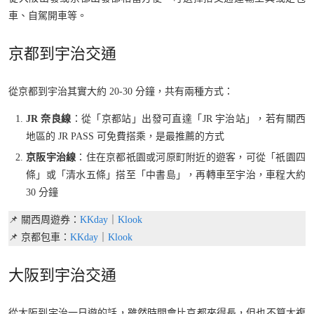
車、自駕開車等。
京都到宇治交通
從京都到宇治其實大約 20-30 分鐘，共有兩種方式：
JR 奈良線
：從「京都站」出發可直達「JR 宇治站」，若有關西
地區的 JR PASS 可免費搭乘，是最推薦的方式
京阪宇治線
：住在京都祇園或河原町附近的遊客，可從「祇園四
條」或「清水五條」搭至「中書島」，再轉車至宇治，車程大約
30 分鐘
📌 關西周遊券：
KKday
｜
Klook
📌 京都包車：
KKday
｜
Klook
大阪到宇治交通
從大阪到宇治一日遊的話，雖然時間會比京都來得長，但也不算太複