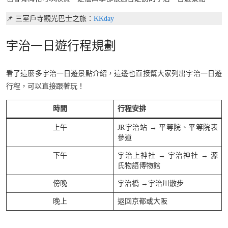
📌 三室戶寺觀光巴士之旅：
KKday
宇治一日遊行程規劃
看了這麼多宇治一日遊景點介紹，這邊也直接幫大家列出宇治一日遊
行程，可以直接跟著玩！
時間
行程安排
上午
JR宇治站 → 平等院、平等院表
參道
下午
宇治上神社 → 宇治神社 → 源
氏物語博物館
傍晚
宇治橋 →宇治川散步
晚上
返回京都或大阪