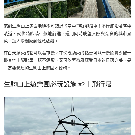
來到生駒山上遊園地絕不可錯過的空中單軌腳踏車！不僅能沿著空中
軌道，就像騎腳踏車般地前進，還可同時眺望大阪與奈良的城市景
色，讓人瞬間感到愜意放鬆。
在白天騎乘的話可以看市景，在傍晚騎乘的話更可以一邊欣賞夕陽一
邊其空中腳踏車，既不疲累，又可吹著微風感受日本的日落之美，是
一定要體驗的生駒山上遊園地設施。
生駒山上遊樂園必玩設施 #2｜飛行塔