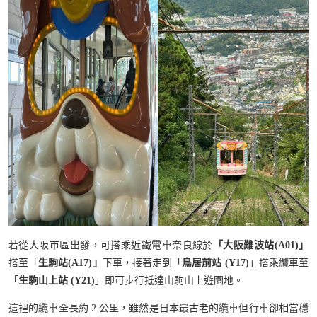
若從大阪市區出發，可搭乘近鐵電車奈良線於
「大阪難波站(A01)」
搭至「
生駒站(A17)」
下車，接著走到「
鳥居前站 (Y17)
」搭乘纜車至
「
生駒山上站 (Y21)
」即可步行抵達山駒山上遊園地。
這裡的纜車全長約 2 公里，雖然是日本最古老的纜車但行車卻相當穩