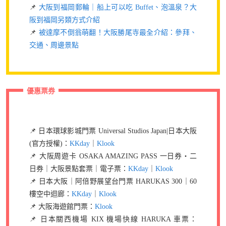
📌
大阪到福岡郵輪｜船上可以吃 Buffet、泡溫泉？大
阪到福岡另類方式介紹
📌
被達摩不倒翁萌翻！大阪勝尾寺最全介紹：參拜、
交通、周邊景點
優惠票券
📌 日本環球影城門票 Universal Studios Japan|日本大阪
(官方授權)：
KKday
｜
Klook
📌 大阪周遊卡 OSAKA AMAZING PASS 一日券・二
日券｜大阪景點套票｜電子票：
KKday
｜
Klook
📌 日本大阪｜阿倍野展望台門票 HARUKAS 300｜60
樓空中迴廊：
KKday
｜
Klook
📌 大阪海遊館門票：
Klook
📌 日本關西機場 KIX 機場快線 HARUKA 車票：