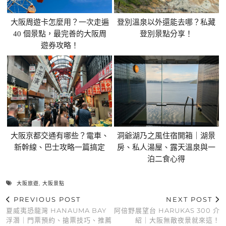
大阪周遊卡怎麼用？一次走遍
登別溫泉以外還能去哪？私藏
40 個景點，最完善的大阪周
登別景點分享！
遊券攻略！
大阪京都交通有哪些？電車、
洞爺湖乃之風住宿開箱｜湖景
新幹線、巴士攻略一篇搞定
房、私人湯屋、露天溫泉與一
泊二食心得
大阪旅遊
,
大阪景點
PREVIOUS POST
NEXT POST
夏威夷恐龍灣 HANAUMA BAY
阿倍野展望台 HARUKAS 300 介
浮潛｜門票預約、搶票技巧、推薦
紹｜大阪無敵夜景就來這！