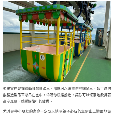
如果實在是懶得動腳踩腳踏車，那就可以選擇搭熊貓吊車。超可愛的
熊貓造型吊車懸吊在空中，帶著你緩緩前進，讓你可以愜意地欣賞著
高空風景，並緩解旅行的疲憊。
尤其是帶小朋友的家庭一定要玩這項親子必玩的生駒山上遊園地設