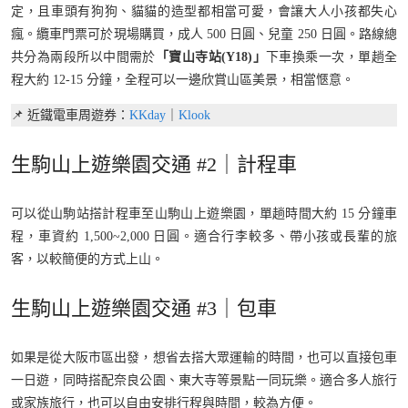
定，且車頭有狗狗、貓貓的造型都相當可愛，會讓大人小孩都失心
瘋。纜車門票可於現場購買，成人 500 日圓、兒童 250 日圓。路線總
共分為兩段所以中間需於
「寶山寺站(Y18)」
下車換乘一次，單趟全
程大約 12-15 分鐘，全程可以一邊欣賞山區美景，相當愜意。
📌 近鐵電車周遊券：
KKday
｜
Klook
生駒山上遊樂園交通 #2｜計程車
可以從山駒站搭計程車至山駒山上遊樂園，單趟時間大約 15 分鐘車
程，車資約 1,500~2,000 日圓。適合行李較多、帶小孩或長輩的旅
客，以較簡便的方式上山。
生駒山上遊樂園交通 #3｜包車
如果是從大阪市區出發，想省去搭大眾運輸的時間，也可以直接包車
一日遊，同時搭配奈良公園、東大寺等景點一同玩樂。適合多人旅行
或家族旅行，也可以自由安排行程與時間，較為方便。