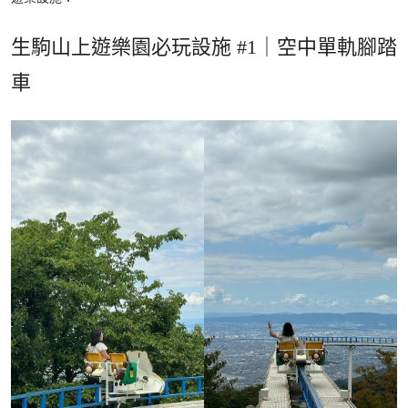
生駒山上遊樂園必玩設施 #1｜空中單軌腳踏
車