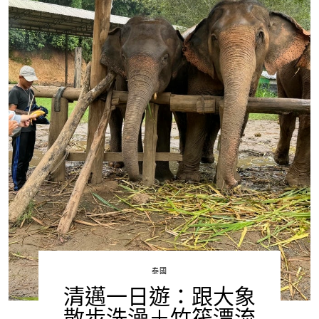
泰國
清邁一日遊：跟大象
散步洗澡＋竹筏漂流