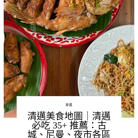
泰國
清邁美食地圖｜清邁
必吃 35+ 推薦：古
城、尼曼、夜市各區