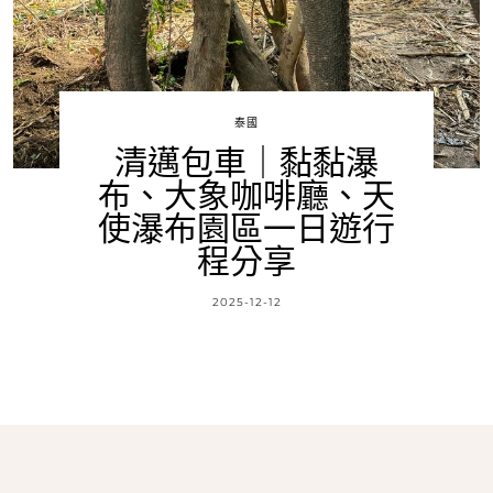
泰國
清邁包車｜黏黏瀑
布、大象咖啡廳、天
使瀑布園區一日遊行
程分享
2025-12-12