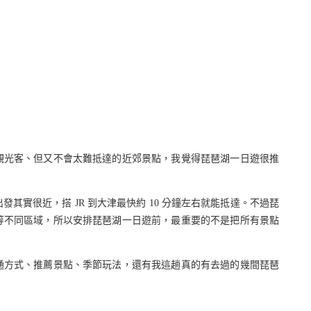
觀光客、但又不會太難抵達的近郊景點，我覺得琵琶湖一日遊很推
其實很近，搭 JR 到大津最快約 10 分鐘左右就能抵達。不過琵
等不同區域，所以安排琵琶湖一日遊前，最重要的不是把所有景點
通方式、推薦景點、季節玩法，還有我這趟真的有去過的幾間琵琶