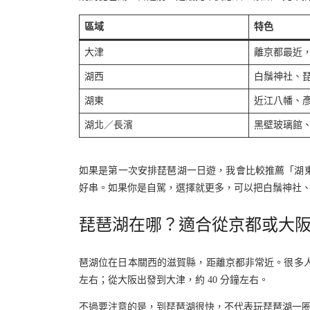
區域
特色
大津
離京都最近
湖西
白鬚神社、
湖東
近江八幡、彥根城
湖北／長濱
黑壁玻璃館
如果是第一次安排琵琶湖一日遊，我會比較推薦「湖
好串。如果你是自駕，選擇就更多，可以把白鬚神社
琵琶湖在哪？適合從京都或大
琶湖位在日本關西的滋賀縣，距離京都非常近。很多人以
左右；從大阪出發到大津，約 40 分鐘左右。
不過要注意的是，到琵琶湖很快，不代表玩琵琶湖一圈