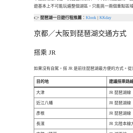
遊基本上不可能玩遍整個湖區，只能挑一兩個重點區
👉
琵琶湖一日遊行程推薦
：
Klook
|
KKday
京都／大阪到琵琶湖交通方式
搭乘 JR
如果沒有自駕，搭 JR 是前往琵琶湖最方便的方式。
目的地
建議搭乘路
大津
JR 琵琶湖線
近江八幡
JR 琵琶湖線
彥根
JR 琵琶湖線
長濱
JR 北陸本線