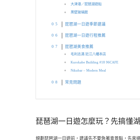
大津港／琵琶湖遊船
黑壁玻璃館
琵琶湖一日遊季節建議
琵琶湖一日遊行程推薦
琵琶湖美食推薦
毛利志滿 近江八幡本店
Kurokabe Building #18 96CAFE
Nikubar – Modern Meal
常見問題
琵琶湖一日遊怎麼玩？先搞懂
規劃琵琶湖一日遊前，建議先不要急著查景點，先來