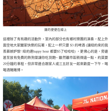
雞的便便在線上
這裡除了有有趣的活動外，室內的部分也有鄉村樂團的演奏，配上外
面空地大家闔家快樂的玩著，配上一杯只要 $3 的啤酒 (讓紐約來的我
羨慕嫉妒恨! 紐約連happy hour 都要$5了哈哈哈) ，更佛心的是，旁邊
甚至放有免費的熱狗堡讓你吃到飽~ 雖然離市區稍微遠一點，約莫要
20分鐘的車程，但非常適合跟家人或三五好友一起來歡度一下午，喝
喝酒賭賭博。