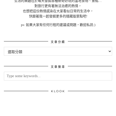
生活的樂趣在於每天發掘各種新奇好玩的當地食物、景點…
對旅行更有著無法治癒的熱情，
也想把這份熱情感染在大家看似日常的生活中，
快跟著我一起發掘更多的隱藏版景點吧!
ps: 如果大家有任何行程的建議或問題，歡迎私訊:)
文章分類
文
章
分
類
文章搜尋
KLOOK