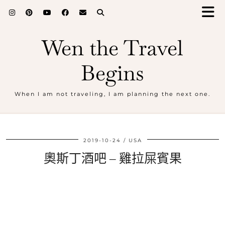
Wen the Travel
Begins
When I am not traveling, I am planning the next one.
2019-10-24
USA
奧斯丁酒吧 – 雞拉屎賓果