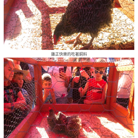
雞正快樂的吃著飼料