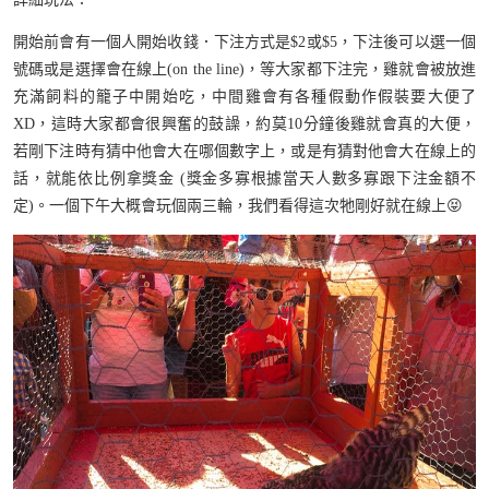
開始前會有一個人開始收錢．下注方式是$2或$5，下注後可以選一個
號碼或是選擇會在線上(on the line)，等大家都下注完，雞就會被放進
充滿飼料的籠子中開始吃，中間雞會有各種假動作假裝要大便了
XD，這時大家都會很興奮的鼓譟，約莫10分鐘後雞就會真的大便，
若剛下注時有猜中他會大在哪個數字上，或是有猜對他會大在線上的
話，就能依比例拿獎金 (獎金多寡根據當天人數多寡跟下注金額不
定)。一個下午大概會玩個兩三輪，我們看得這次牠剛好就在線上😝