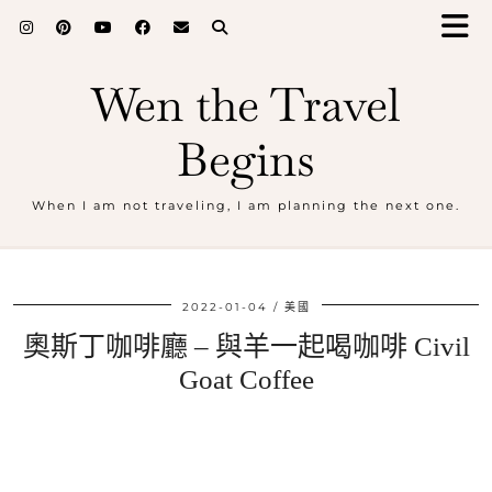
Wen the Travel
Begins
When I am not traveling, I am planning the next one.
2022-01-04
美國
奧斯丁咖啡廳 – 與羊一起喝咖啡 Civil
Goat Coffee