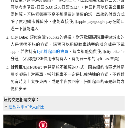
行搭乘的頻率通常很高，一趟是$2.75，因此如果來超過三天的話
可以考慮購買7日票($33)或30日票($127)，這票也可以搭乘公車相
當划算。若搭乘頻率不高不想購買無限票的話，單趟的付費方式
除了買地鐵卡儲值外，也能直接使用apple pay/google pay在閘口
逼一下就能進入。
City Bike:
類似台灣Youbike的選擇，對喜歡騎腳踏車暢遊城市的
人是個很不錯的方式。購票可以用腳踏車站旁的機台或是下載
app。若你持有
Lyft計程車的會員
，每次都能免費使用city bike 45
分鐘。(若你是CSR信用卡持有人，有免費一年的Lyft pass會員)
計程車/Lyft/Uber:
這算是較不推薦的方式，因為紐約市區尤其是
曼哈頓島上常塞車，搭計程車不一定是比較快速的方式，不過難
免有時身上太多東西、或是半夜要回家，搭計程車的確是較為方
便和安全。
紐約交通相關文章：
📌
紐約叫車APP大評比