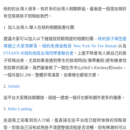
紐約的台灣人很多，有許多的台灣人相關群組，最後是一個朋友剛好
有空房將房子短租給我們。
1. 加入台灣人/華人在紐約相關臉書社團:
建議大家可以加入以下幾個找短期租屋的相關社團 –
紐約房子填空選
擇題之大家來解答
、
紐約免佣金租房 New York No Fee Rentals
以及
FTSANY-大紐約地區台灣同學會聯合會
，上面不時會有人將自己的房
子短租出來，尤其如果是遇到學生的放假時段(像寒暑假)更有機會找
到划算的房源。我們最後租了一間在市中心(Hell’s Kitchen)的studio，
一個月是$2,200，整體非常滿意，去哪裡也都很方便。
2.
Airbnb
:
這平台大家應該都聽過，超過一週或一個月也都有額外更多的優惠。
3.
Hello Landing
:
這是我之前看到別人介紹，能直接在這平台找已經附傢俱的短租房
型，但我自己沒有試用過不清楚整個流程是否流暢，但有興趣的可以