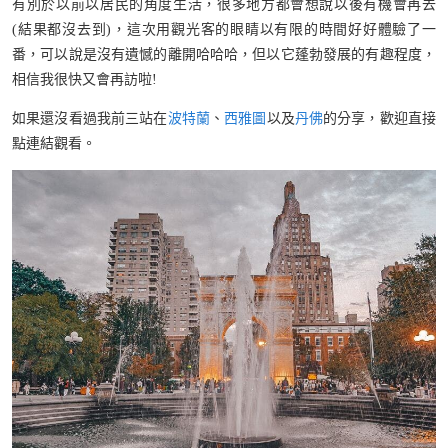
有別於以前以居民的角度生活，很多地方都會想說以後有機會再去
(結果都沒去到)，這次用觀光客的眼睛以有限的時間好好體驗了一
番，可以說是沒有遺憾的離開哈哈哈，但以它蓬勃發展的有趣程度，
相信我很快又會再訪啦!
如果還沒看過我前三站在
波特蘭
、
西雅圖
以及
丹佛
的分享，歡迎直接
點連結觀看。