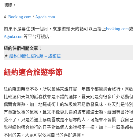
瞧瞧。
4.
Booking.com
/
Agoda.com
如果不是要住到一個月，來旅遊幾天的話可以直接上
booking.com
或
Agoda.com
等平台訂飯店。
紐約住宿相關文章：
📌
紐約10間住宿推薦 – 旅館篇
紐約適合旅遊季節
紐約降雨時間不多，所以嚴格來說其實一年四季都蠻適合旅行，喜歡
比較溫和天氣的話春秋會是不錯的選擇，夏天則是有很多戶外活動但
偶爾會爆熱，加上地鐵或街上的垃圾較容易散發臭味，冬天則是特別
有童話故事的氣氛，且又不像更北邊的城市如波士頓、緬因等會冷得
受不了，只是若遇上暴風雪或是不耐寒的人，可能會不習慣。我自己
覺得紐約適合旅行的日子對每個人來說都不一樣，加上一年四季都有
不同的美，大家可以依照自己的喜好選擇。