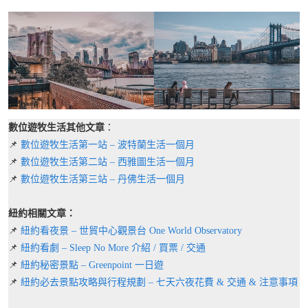
數位遊牧生活其他文章
：
📌
數位遊牧生活第一站 – 波特蘭生活一個月
📌
數位遊牧生活第二站 – 西雅圖生活一個月
📌
數位遊牧生活第三站 – 丹佛生活一個月
紐約相關文章：
📌
紐約看夜景 – 世貿中心觀景台 One World Observatory
📌
紐約看劇 – Sleep No More 介紹 / 買票 / 交通
📌
紐約秘密景點 – Greenpoint 一日遊
📌
紐約必去景點攻略與行程規劃 – 七天六夜花費 & 交通 & 注意事項