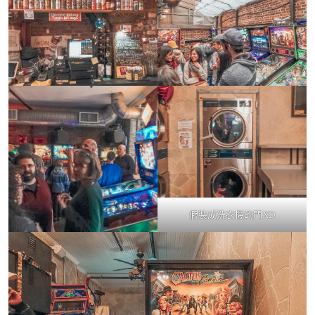
假裝成洗衣機的門XD