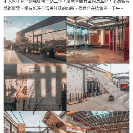
多人就在這一邊喝咖啡一邊工作。展覽空間有室內及室外，多為裝置
藝術展覽，還有乾淨且富設計感的廁所，很適合在這悠晃一下午。