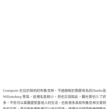
Greenpoint 也位於紐約的布魯克林，不過相較於鼎鼎有名的Dumbo及
Williamsburg 等區，這裡名氣較小，但也正因如此，觀光客也少了許
多，不但可以真實感受當地人的生活，也有很多具有布魯克林文青特
色的店家，而且所有景點都可以步行到達，很適合已經受夠擁擠觀光