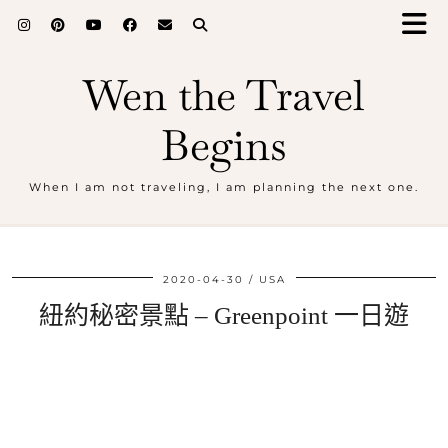
Wen the Travel
Begins
When I am not traveling, I am planning the next one.
2020-04-30
USA
紐約秘密景點 – Greenpoint 一日遊