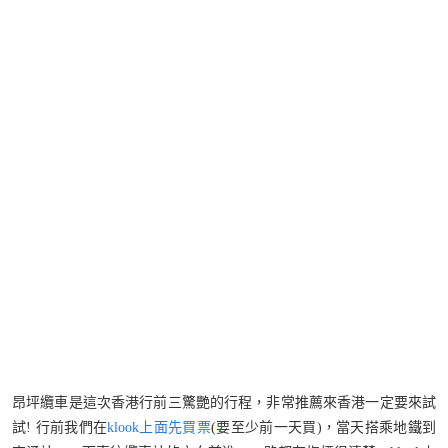
昂坪纜車是這次香港行前三驚艷的行程，非常推薦來香港一定要來試
試! 行前我們在
klook上面先買票
(要至少前一天買)，當天搭乘地鐵到