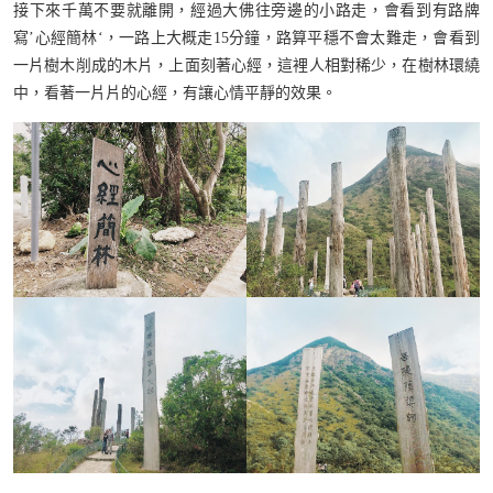
接下來千萬不要就離開，經過大佛往旁邊的小路走，會看到有路牌
寫’心經簡林‘，一路上大概走15分鐘，路算平穩不會太難走，會看到
一片樹木削成的木片，上面刻著心經，這裡人相對稀少，在樹林環繞
中，看著一片片的心經，有讓心情平靜的效果。