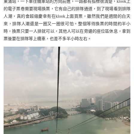
東涌站，一下車往纜車站的方向前進，一路都有指標很清楚，klook上
的電子票卷需要現場換票，它有自己的排隊通道，到了現場看到排隊
人潮，真的會超級慶幸有在klook上面買票，雖然我們是週間的白天
來，排隊人潮還是一圈又一圈很可怕。整個等待換票的時間約半小
時，換票只要一人排就可以，其他人可以在旁邊的座位區休息，拿到
票後要在排隊等上纜車，也差不多半小時左右。