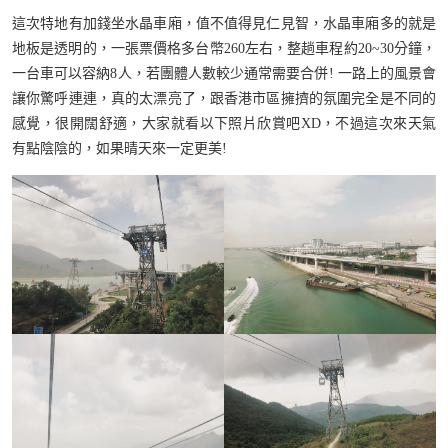
這次特地有加錢坐水晶車廂，值不值得見仁見智，水晶車廂多的就是
地板是透明的，一張票價格多台幣260左右，整趟車程約20~30分鐘，
一台車可以容納8人，若團體人數較少通常需要合併! 一路上的風景會
讓你驚呼連連，真的太漂亮了，跟香港市區擁擠的氛圍完全是不同的
感覺，很開闊舒適，大家就看以下照片欣賞吧XD，不過這次來天氣
有點陰陰的，如果晴天來一定更美!