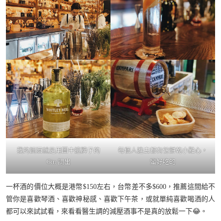
我的調酒就是用圖中這牌子的
每個人進去都有份餅乾小點心，
Gin 調出
蠻好吃的
一杯酒的價位大概是港幣$150左右，台幣差不多$600，推薦這間給不
管你是喜歡琴酒、喜歡神秘感、喜歡下午茶，或就單純喜歡喝酒的人
都可以來試試看，來看看醫生調的減壓酒事不是真的放鬆一下😂。