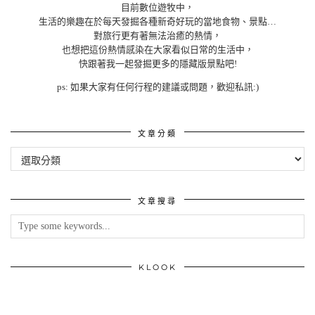
目前數位遊牧中，
生活的樂趣在於每天發掘各種新奇好玩的當地食物、景點…
對旅行更有著無法治癒的熱情，
也想把這份熱情感染在大家看似日常的生活中，
快跟著我一起發掘更多的隱藏版景點吧!
ps: 如果大家有任何行程的建議或問題，歡迎私訊:)
文章分類
文
章
分
類
文章搜尋
KLOOK