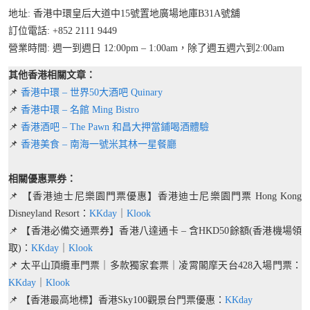
地址: 香港中環皇后大道中15號置地廣場地庫B31A號舖
訂位電話: +852 2111 9449
營業時間: 週一到週日 12:00pm – 1:00am，除了週五週六到2:00am
其他香港相關文章：
📌
香港中環 – 世界50大酒吧 Quinary
📌
香港中環 – 名館 Ming Bistro
📌
香港酒吧 – The Pawn 和昌大押當鋪喝酒體驗
📌
香港美食 – 南海一號米其林一星餐廳
相關優惠票券：
📌 【香港迪士尼樂園門票優惠】香港迪士尼樂園門票 Hong Kong
Disneyland Resort：
KKday
｜
Klook
📌 【香港必備交通票券】香港八達通卡 – 含HKD50餘額(香港機場領
取)：
KKday
｜
Klook
📌 太平山頂纜車門票｜多款獨家套票｜凌霄閣摩天台428入場門票：
KKday
｜
Klook
📌 【香港最高地標】香港Sky100觀景台門票優惠：
KKday