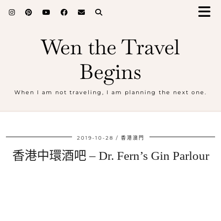
Wen the Travel
Begins
When I am not traveling, I am planning the next one.
2019-10-28
香港澳門
香港中環酒吧 – Dr. Fern’s Gin Parlour