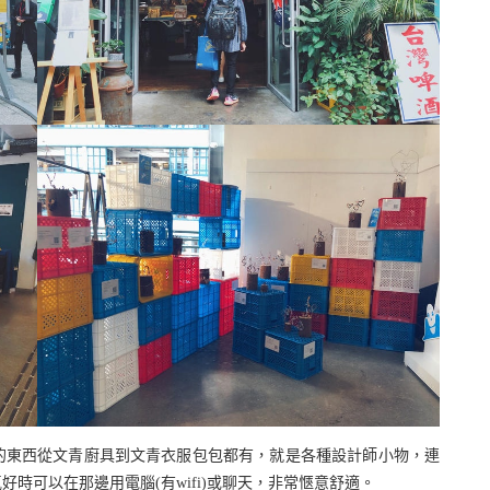
的東西從文青廚具到文青衣服包包都有，就是各種設計師小物，連
時可以在那邊用電腦(有wifi)或聊天，非常愜意舒適。