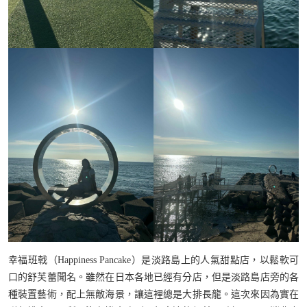
幸福班戟（Happiness Pancake）是淡路島上的人氣甜點店，以鬆軟可
口的舒芙蕾聞名。雖然在日本各地已經有分店，但是淡路島店旁的各
種裝置藝術，配上無敵海景，讓這裡總是大排長龍。這次來因為實在