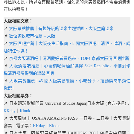
隊伍排太長，所以沒有機會吃到，但旁邊的網美景點們不需要消費也
可以拍照喔！
大阪相關文章：
📌
大阪景點推薦｜有趣好玩的溫泉主題樂園，大阪空庭溫泉
📌
數位遊牧城市推薦 – 大阪
📌
大阪酒吧推薦｜大阪夜生活指南，8 間大阪酒吧，清酒、啤酒、調
酒吧任你選！
📌
京都大阪清酒吧｜清酒愛好者看過來，TOP4 京都大阪清酒吧推薦
📌
大阪清酒吧推薦｜心齋橋喝清酒好選擇 Sake Republic，平價到珍
稀清酒都喝得到的溫馨酒吧
📌
大阪美食推薦 | 45 間大阪美食餐廳、小吃分享，拉麵燒肉串燒任
你選！
大阪相關票券：
📌 日本環球影城門票 Universal Studios Japan|日本大阪 (官方授權)：
KKday
｜
Klook
📌 大阪周遊卡 OSAKA AMAZING PASS 一日券・二日券｜大阪景點
套票｜電子票：
KKday
｜
Klook
📌 日本大阪｜阿倍野展望台門票 HARUKAS 300｜60樓空中迴廊：