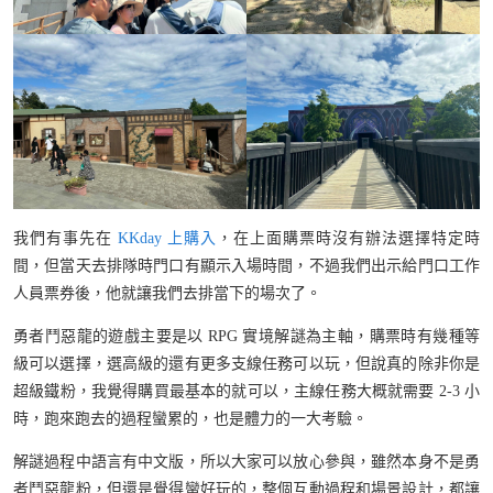
我們有事先在
KKday 上購入
，在上面購票時沒有辦法選擇特定時
間，但當天去排隊時門口有顯示入場時間，不過我們出示給門口工作
人員票券後，他就讓我們去排當下的場次了。
勇者鬥惡龍的遊戲主要是以 RPG 實境解謎為主軸，購票時有幾種等
級可以選擇，選高級的還有更多支線任務可以玩，但說真的除非你是
超級鐵粉，我覺得購買最基本的就可以，主線任務大概就需要 2-3 小
時，跑來跑去的過程蠻累的，也是體力的一大考驗。
解謎過程中語言有中文版，所以大家可以放心參與，雖然本身不是勇
者鬥惡龍粉，但還是覺得蠻好玩的，整個互動過程和場景設計，都讓