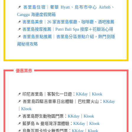
📌
峇里島住宿｜奢華 Hyatt、烏布市中心 Airbnb、
Canggu 海邊度假開箱
📌
峇里島美食｜26 家峇里島餐廳、咖啡廳、酒吧推薦
📌
峇里島按摩推薦｜Putri Bali Spa 按摩＋花瓣浴心得
📌
峇里島景點推薦｜峇里島分區景點介紹，熱門到隱
藏秘境攻略
優惠票券
📌 印尼峇里島｜客製化一日遊：
KKday
｜
Klook
📌 峇里島四驅吉普車日出體驗｜巴杜爾火山：
KKday
｜
Klook
📌 峇里島野生動物園門票：
KKday
｜
Klook
📌 藍夢島 & 曼塔灣浮潛體驗：
KKday
｜
Klook
📌 烏魯瓦圖卡恰火舞秀門票：
KKday
｜
Klook