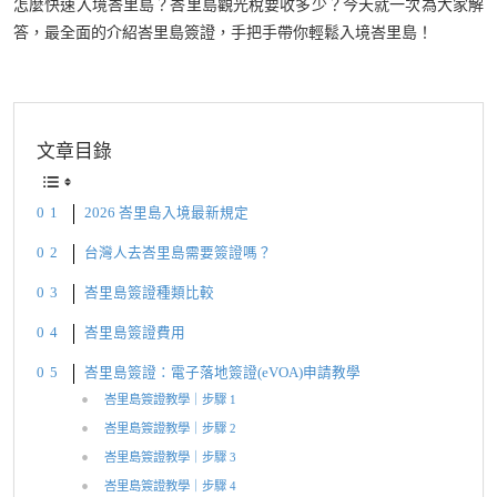
怎麼快速入境峇里島？峇里島觀光稅要收多少？今天就一次為大家解
答，最全面的介紹峇里島簽證，手把手帶你輕鬆入境峇里島！
文章目錄
2026 峇里島入境最新規定
台灣人去峇里島需要簽證嗎？
峇里島簽證種類比較
峇里島簽證費用
峇里島簽證：電子落地簽證(eVOA)申請教學
峇里島簽證教學｜步驟 1
峇里島簽證教學｜步驟 2
峇里島簽證教學｜步驟 3
峇里島簽證教學｜步驟 4