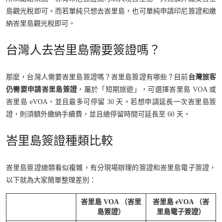
島觀光稅即可。而若單純只想去峇里島，也可單純申請印尼簽證和繳
納峇里島觀光稅即可。
台灣人去峇里島需要簽證嗎？
那麼，台灣人需要峇里島簽證嗎？峇里島簽證有哪些？目前
台灣旅客
仍需要申請峇里島簽證
，屬於「短期旅遊」，可選擇峇里島 VOA 或
峇里島 eVOA，並且最多可停留 30 天。若想申請延長一次峇里島簽
證，則須額外繳納手續費，並且總停留時間可延長至 60 天。
峇里島簽證種類比較
峇里島簽證總類看似複雜，有分現場辦理的簽證和峇里島電子簽證，
以下就為大家簡單整理差別：
峇里島 VOA （峇里
峇里島 eVOA （峇
島簽證）
里島電子簽證）