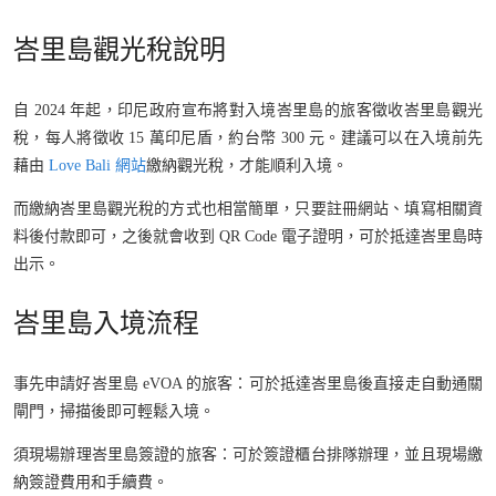
峇里島觀光稅說明
自 2024 年起，印尼政府宣布將對入境峇里島的旅客徵收峇里島觀光
稅，每人將徵收 15 萬印尼盾，約台幣 300 元。建議可以在入境前先
藉由
Love Bali 網站
繳納觀光稅，才能順利入境。
而繳納峇里島觀光稅的方式也相當簡單，只要註冊網站、填寫相關資
料後付款即可，之後就會收到 QR Code 電子證明，可於抵達峇里島時
出示。
峇里島入境流程
事先申請好峇里島 eVOA 的旅客：可於抵達峇里島後直接走自動通關
閘門，掃描後即可輕鬆入境。
須現場辦理峇里島簽證的旅客：可於簽證櫃台排隊辦理，並且現場繳
納簽證費用和手續費。