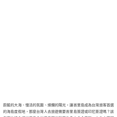
蔚藍的大海、慢活的氛圍、燦爛的陽光，讓峇里島成為台灣旅客首選
的海島度假地，那麼台灣人去旅遊需要峇里島簽證或印尼簽證嗎？該