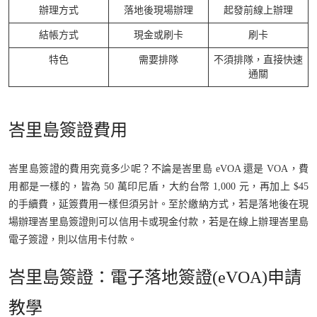
辦理方式
落地後現場辦理
起發前線上辦理
結帳方式
現金或刷卡
刷卡
特色
需要排隊
不須排隊，直接快速
通關
峇里島簽證費用
峇里島簽證的費用究竟多少呢？不論是峇里島 eVOA 還是 VOA，費
用都是一樣的，皆為 50 萬印尼盾，大約台幣 1,000 元，再加上 $45
的手續費，延簽費用一樣但須另計。至於繳納方式，若是落地後在現
場辦理峇里島簽證則可以信用卡或現金付款，若是在線上辦理峇里島
電子簽證，則以信用卡付款。
峇里島簽證：電子落地簽證(eVOA)申請
教學