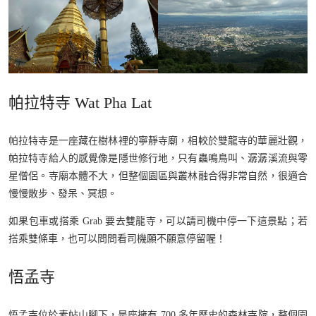
帕拉特寺 Wat Pha Lat
帕拉特寺是一座藏在樹林裡的寧靜寺廟，相較於雙龍寺的華麗壯觀，
帕拉特寺給人的感覺像是隱世修行地，只有蟲鳴鳥叫、潺潺溪流與零
星僧侶。寺廟本體不大，但整個園區與叢林融合得非常自然，很適合
慢慢散步、發呆、冥想。
如果包車或搭乘 Grab 要去雙龍寺，可以請司機中停一下這景點；若
搭乘雙條車，也可以問問看司機願不願意停留喔！
悟孟寺
悟孟寺位於素帖山腳下，是座擁有 700 多年歷史的森林寺院，整個園