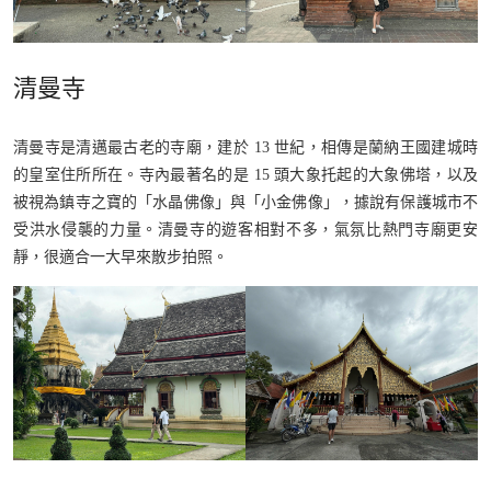
清曼寺
清曼寺是清邁最古老的寺廟，建於 13 世紀，相傳是蘭納王國建城時
的皇室住所所在。寺內最著名的是 15 頭大象托起的大象佛塔，以及
被視為鎮寺之寶的「水晶佛像」與「小金佛像」，據說有保護城市不
受洪水侵襲的力量。清曼寺的遊客相對不多，氣氛比熱門寺廟更安
靜，很適合一大早來散步拍照。