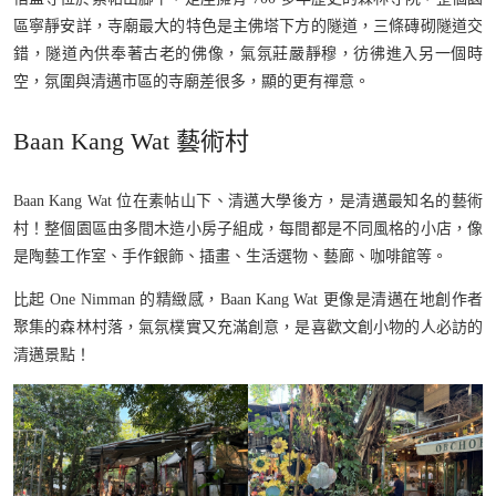
區寧靜安詳，寺廟最大的特色是主佛塔下方的隧道，三條磚砌隧道交
錯，隧道內供奉著古老的佛像，氣氛莊嚴靜穆，彷彿進入另一個時
空，氛圍與清邁市區的寺廟差很多，顯的更有禪意。
Baan Kang Wat 藝術村
Baan Kang Wat 位在素帖山下、清邁大學後方，是清邁最知名的藝術
村！整個園區由多間木造小房子組成，每間都是不同風格的小店，像
是陶藝工作室、手作銀飾、插畫、生活選物、藝廊、咖啡館等。
比起 One Nimman 的精緻感，Baan Kang Wat 更像是清邁在地創作者
聚集的森林村落，氣氛樸實又充滿創意，是喜歡文創小物的人必訪的
清邁景點！