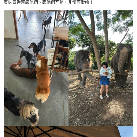
泰銖買香蕉餵他們、跟他們互動，非常可愛唷！