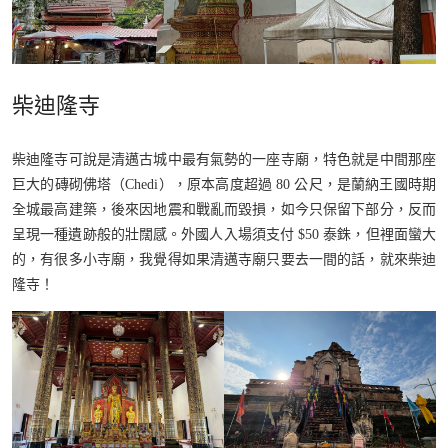
柴迪隆寺
柴迪隆寺可說是清邁古城中最有氣勢的一座寺廟，特色就是中間那座
巨大的磚砌佛塔（Chedi），原本高度超過 80 公尺，是蘭納王國時期
全城最高建築，後來因地震和戰亂而毀損，如今只保留下部分，反而
呈現一種遺跡般的壯闊感。外國人入場須支付 $50 泰銖，但裡面蠻大
的，有很多小寺廟，我覺得如果清邁寺廟只要去一間的話，就來柴迪
隆寺！