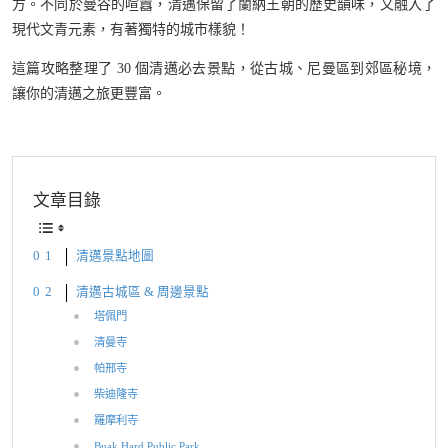
方。不同於曼谷的喧囂，清邁保留了蘭納王朝的歷史韻味，又融入了
現代文青元素，有著獨特的城市樣貌！
這篇攻略整理了 30 個清邁必去景點，從古城、尼曼區到郊區秘境，
讓你的清邁之旅更豐富。
文章目錄
清邁景點地圖
清邁古城區 & 周邊景點
塔佩門
清曼寺
帕邢寺
柴迪隆寺
羅摩利寺
Buak Hard Public Park