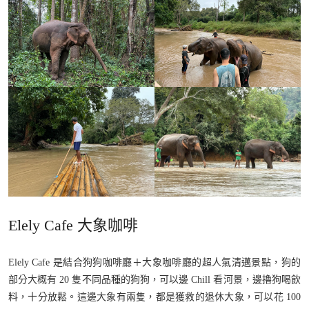
Elely Cafe 大象咖啡
Elely Cafe 是結合狗狗咖啡廳＋大象咖啡廳的超人氣清邁景點，狗的
部分大概有 20 隻不同品種的狗狗，可以邊 Chill 看河景，邊擼狗喝飲
料，十分放鬆。這邊大象有兩隻，都是獲救的退休大象，可以花 100