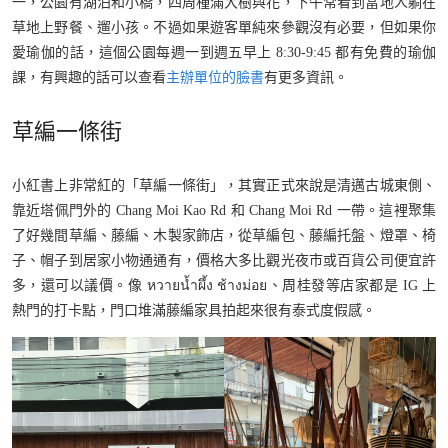
一，公園有湖泊和小橋，四周種滿大樹與花，下午常看到當地人躺在
草地上野餐、遛小孩。不過如果遊客單純來參觀沒有必要，但如果你
愛瑜伽的話，這個公園每週一到週五早上 8:30-9:45 都有免費的瑜伽
課，有興趣的話可以查看
主辦單位的臉書
有更多資訊。
草編一條街
小紅書上非常紅的「草編一條街」，其實正式來說是清邁古城東側、
靠近塔佩門外的 Chang Moi Kao Rd 和 Chang Moi Rd 一帶。這裡聚集
了好幾間草編、藤編、木製家飾店，從草編包、藤編托盤、燈罩、椅
子、帽子到居家小物通通有，價格大多比觀光夜市或百貨公司便宜許
多，還可以議價。像 หวายน้ำผึ้ง ช้างม่อย、周桂發等店家都是 IG 上
熱門的打卡點，門口堆滿藤編家具拍起來很有泰式度假感。