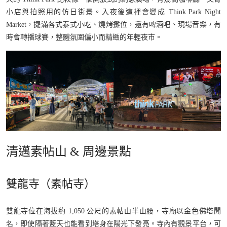
小店與拍照用的仿日街景。入夜後這裡會變成 Think Park Night
Market，擺滿各式泰式小吃、燒烤攤位，還有啤酒吧、現場音樂，有
時會轉播球賽，整體氛圍偏小而精緻的年輕夜市。
清邁素帖山 & 周邊景點
雙龍寺（素帖寺）
雙龍寺位在海拔約 1,050 公尺的素帖山半山腰，寺廟以金色佛塔聞
名，即使隔著藍天也能看到塔身在陽光下發亮。寺內有觀景平台，可