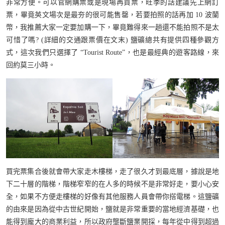
非常方便。可以官網購票或是現場再買票，旺季的話建議先上網訂
票，畢竟英文場次是最夯的很可能售罄，若要拍照的話再加 10 波蘭
幣，我推薦大家一定要加購一下，畢竟難得來一趟還不能拍照不是太
可惜了嗎? (詳細的交通跟票價在文末) 鹽礦總共有提供四種參觀方
式，這次我們只選擇了 “Tourist Route”，也是最經典的遊客路線，來
回約莫三小時。
買完票集合後就會帶大家走木樓梯，走了很久才到最底層，據說是地
下二十層的階梯，階梯窄窄的在人多的時候不是非常好走，要小心安
全，如果不方便走樓梯的好像有其他服務人員會帶你搭電梯。這鹽礦
的由來是因為從中古世紀開始，鹽就是非常重要的當地經濟基礎，也
能得到龐大的商業利益，所以政府壟斷鹽業開採，每年從中得到超過