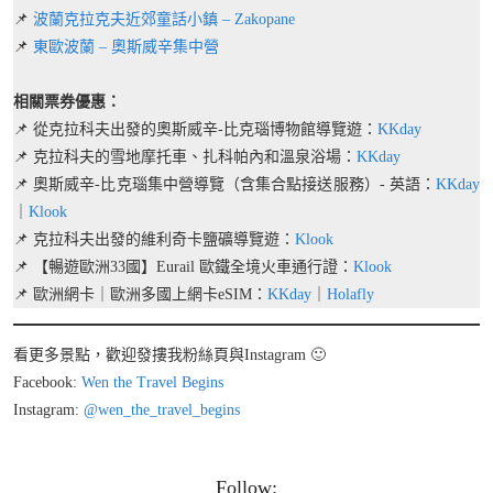
📌
波蘭克拉克夫近郊童話小鎮 – Zakopane
📌
東歐波蘭 – 奧斯威辛集中營
相關票券優惠：
📌 從克拉科夫出發的奧斯威辛-比克瑙博物館導覽遊：
KKday
📌 克拉科夫的雪地摩托車、扎科帕內和溫泉浴場：
KKday
📌 奧斯威辛-比克瑙集中營導覽（含集合點接送服務）- 英語：
KKday
｜
Klook
📌 克拉科夫出發的維利奇卡鹽礦導覽遊：
Klook
📌 【暢遊歐洲33國】Eurail 歐鐵全境火車通行證：
Klook
📌 歐洲網卡｜歐洲多國上網卡eSIM：
KKday
｜
Holafly
看更多景點，歡迎發摟我粉絲頁與Instagram 🙂
Facebook:
Wen the Travel Begins
Instagram:
@wen_the_travel_begins
Follow: