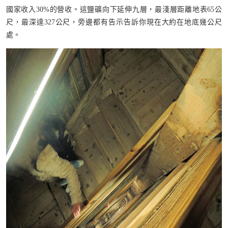
國家收入30%的營收。這鹽礦向下延伸九層，最淺層距離地表65公
尺，最深達327公尺，旁邊都有告示告訴你現在大約在地底幾公尺
處。