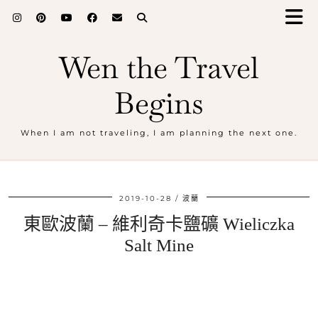
Wen the Travel
Begins
When I am not traveling, I am planning the next one.
2019-10-28
波蘭
東歐波蘭 – 維利奇卡鹽礦 Wieliczka
Salt Mine