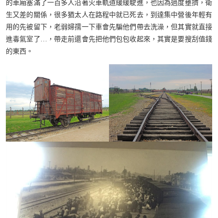
的車廂塞滿了一百多人沿著火車軌道緩緩駛進，也因為過度壅擠，衛
生又差的關係，很多猶太人在路程中就已死去，到達集中營後年輕有
用的先被留下，老弱婦孺一下車會先騙他們帶去洗澡，但其實就直接
進毒氣室了…，帶走前還會先把他們包包收起來，其實是要搜刮值錢
的東西。