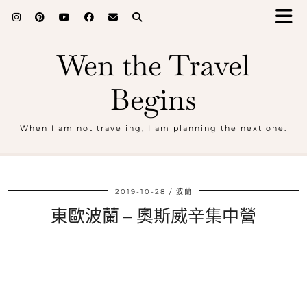
Wen the Travel
Begins
When I am not traveling, I am planning the next one.
2019-10-28
波蘭
東歐波蘭 – 奧斯威辛集中營