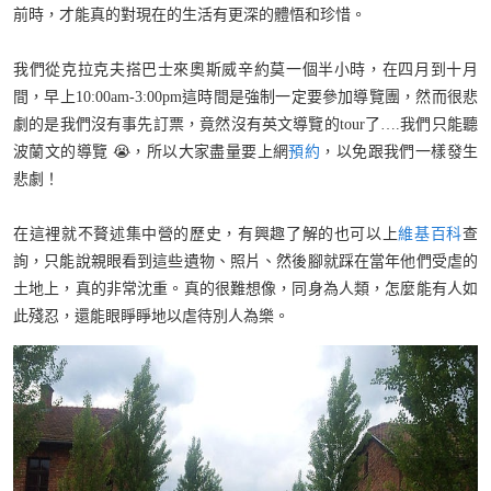
前時，才能真的對現在的生活有更深的體悟和珍惜。
我們從克拉克夫搭巴士來奧斯威辛約莫一個半小時，在四月到十月
間，早上10:00am-3:00pm這時間是強制一定要參加導覽團，然而很悲
劇的是我們沒有事先訂票，竟然沒有英文導覽的tour了….我們只能聽
波蘭文的導覽 😭，所以大家盡量要上網
預約
，以免跟我們一樣發生
悲劇！
在這裡就不贅述集中營的歷史，有興趣了解的也可以上
維基百科
查
詢，只能說親眼看到這些遺物、照片、然後腳就踩在當年他們受虐的
土地上，真的非常沈重。真的很難想像，同身為人類，怎麼能有人如
此殘忍，還能眼睜睜地以虐待別人為樂。