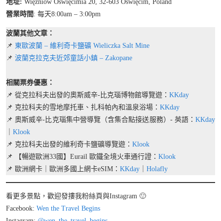
地址:
Więźniów Oświęcimia 20, 32-603 Oświęcim, Poland
營業時間
: 每天8:00am – 3:00pm
波蘭其他文章：
📌
東歐波蘭 – 維利奇卡鹽礦 Wieliczka Salt Mine
📌
波蘭克拉克夫近郊童話小鎮 – Zakopane
相關票券優惠：
📌 從克拉科夫出發的奧斯威辛-比克瑙博物館導覽遊：
KKday
📌 克拉科夫的雪地摩托車、扎科帕內和溫泉浴場：
KKday
📌 奧斯威辛-比克瑙集中營導覽（含集合點接送服務）- 英語：
KKday
｜
Klook
📌 克拉科夫出發的維利奇卡鹽礦導覽遊：
Klook
📌 【暢遊歐洲33國】Eurail 歐鐵全境火車通行證：
Klook
📌 歐洲網卡｜歐洲多國上網卡eSIM：
KKday
｜
Holafly
看更多景點，歡迎發摟我粉絲頁與Instagram 🙂
Facebook:
Wen the Travel Begins
Instagram:
@wen_the_travel_begins