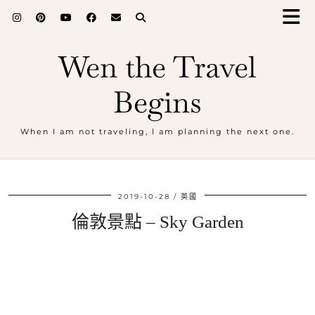
Wen the Travel
Begins
When I am not traveling, I am planning the next one.
2019-10-28
英國
倫敦景點 – Sky Garden