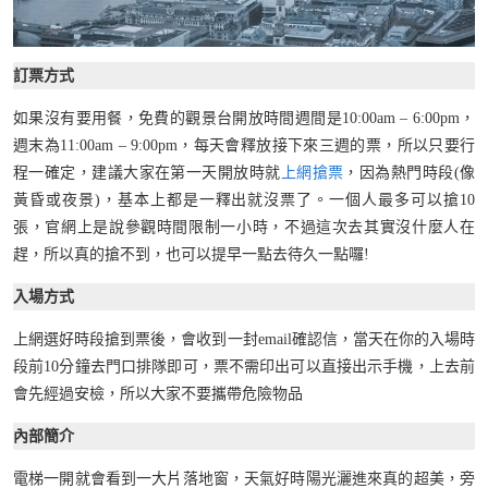
訂票方式
如果沒有要用餐，免費的觀景台開放時間週間是10:00am – 6:00pm，
週末為11:00am – 9:00pm，每天會釋放接下來三週的票，所以只要行
程一確定，建議大家在第一天開放時就
上網搶票
，因為熱門時段(像
黃昏或夜景)，基本上都是一釋出就沒票了。一個人最多可以搶10
張，官網上是說參觀時間限制一小時，不過這次去其實沒什麼人在
趕，所以真的搶不到，也可以提早一點去待久一點囉!
入場方式
上網選好時段搶到票後，會收到一封email確認信，當天在你的入場時
段前10分鐘去門口排隊即可，票不需印出可以直接出示手機，上去前
會先經過安檢，所以大家不要攜帶危險物品
內部簡介
電梯一開就會看到一大片落地窗，天氣好時陽光灑進來真的超美，旁