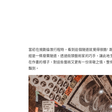
當初在規劃倫敦行程時，看到這個隧道就覺得很酷! 
經是一條廢棄隧道，透過街頭藝術家的巧手，讓此地
在作畫的樣子，對這些藝術又更有一份崇敬之情。整
豔到。