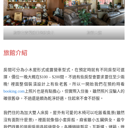
旅館有賣優勝美地紀念品
旅館大廳
旅館介紹
房間可分為小木屋形式或露營車型式，在預定時就有不同房型可選
擇，價位一晚大概在$100 – $200間，不過有些房型會要求要住至少兩
晚! 裡面整個裝潢設計上有些老舊，所以一開始我們在預約時看
booking
.com
上照片也是有點擔心，但實際入住後，雖然照片沒騙人的
確很舊😅，不過還是頗為乾淨舒適，住起來不會不舒服。
我們住的為加大雙人床房，屋外有可愛的木椅可以吃飯看風景(雖然
沒有面對什麼景)，裡面就像個小套房般，麻雀雖小五臟俱全。最令
我們訝異的是廚房用具超級齊全，各種鍋碗瓢盆、瓦斯爐、烤箱、微