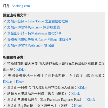
訂房:
Booking.com
舊金山相關文章：
📌
北加州旅遊 – Lake Tahoe 太浩湖住宿推薦
📌
北加州10間特色airbnb – 家庭朋友篇
📌
舊金山近郊 – 特色airstream 住宿分享
📌
優勝美地住宿整理 & Curry Village 住宿分享
📌
北加州10間特色Airbnb – 情侶篇
相關票券優惠：
📌 拉斯維加斯四天三夜|南大峽谷&東大峽谷&馬蹄灣&鮑威爾湖|舊金
山出發：
KKday
📌 美國優勝美地一日遊 | 半圓丘&酋長巨石 | 舊金山市區出發：
KKday
｜
Klook
📌 舊金山一日遊|金門大橋&九曲花街&漁人碼頭：
KKday
📌 納帕＆索諾瑪品酒一日遊（舊金山出發）：
Klook
📌 舊金山自選景點通票（San Francisco Explorer Pass）：
Klook
📌 舊金山 Big Bus 隨上隨下觀光巴士（敞篷）：
Klook