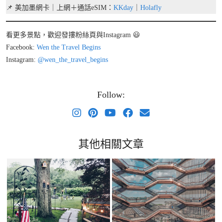
📌 美加墨網卡｜上網＋通話eSIM：
KKday
｜
Holafly
看更多景點，歡迎發摟粉絲頁與Instagram 😃
Facebook:
Wen the Travel
Begins
Instagram:
@
wen_the_travel_begins
Follow:
其他相關文章