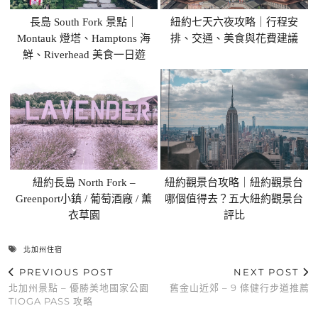
長島 South Fork 景點｜
紐約七天六夜攻略｜行程安
Montauk 燈塔、Hamptons 海
排、交通、美食與花費建議
鮮、Riverhead 美食一日遊
紐約長島 North Fork –
紐約觀景台攻略｜紐約觀景台
Greenport小鎮 / 葡萄酒廠 / 薰
哪個值得去？五大紐約觀景台
衣草園
評比
北加州住宿
PREVIOUS POST
NEXT POST
北加州景點 – 優勝美地國家公園
舊金山近郊 – 9 條健行步道推薦
TIOGA PASS 攻略