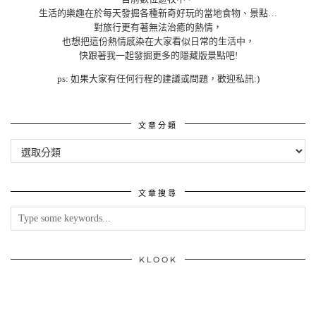
生活的樂趣在於每天發掘各種新奇好玩的當地食物、景點…
對旅行更有著無法治癒的熱情，
也想把這份熱情感染在大家看似日常的生活中，
快跟著我一起發掘更多的隱藏版景點吧!
ps: 如果大家有任何行程的建議或問題，歡迎私訊:)
文章分類
文
章
分
類
文章搜尋
KLOOK