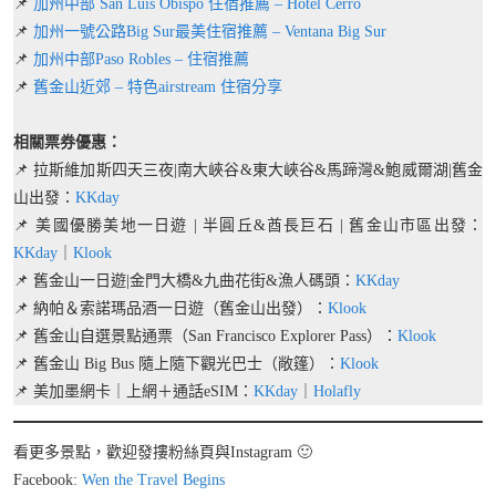
📌
加州中部 San Luis Obispo 住宿推薦 – Hotel Cerro
📌
加州一號公路Big Sur最美住宿推薦 – Ventana Big Sur
📌
加州中部Paso Robles – 住宿推薦
📌
舊金山近郊 – 特色airstream 住宿分享
相關票券優惠：
📌 拉斯維加斯四天三夜|南大峽谷&東大峽谷&馬蹄灣&鮑威爾湖|舊金
山出發：
KKday
📌 美國優勝美地一日遊 | 半圓丘&酋長巨石 | 舊金山市區出發：
KKday
｜
Klook
📌 舊金山一日遊|金門大橋&九曲花街&漁人碼頭：
KKday
📌 納帕＆索諾瑪品酒一日遊（舊金山出發）：
Klook
📌 舊金山自選景點通票（San Francisco Explorer Pass）：
Klook
📌 舊金山 Big Bus 隨上隨下觀光巴士（敞篷）：
Klook
📌 美加墨網卡｜上網＋通話eSIM：
KKday
｜
Holafly
看更多景點，歡迎發摟粉絲頁與Instagram 🙂
Facebook:
Wen the Travel Begins