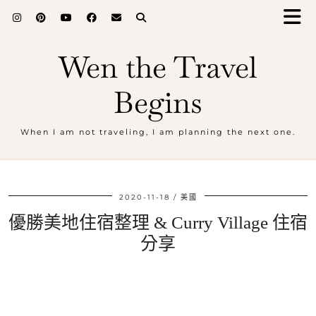
Wen the Travel
Begins
When I am not traveling, I am planning the next one.
2020-11-18
美國
優勝美地住宿整理 & Curry Village 住宿
分享