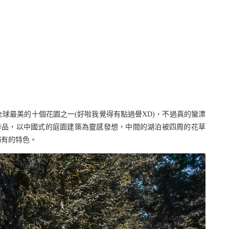
，被譽為全球最美的十個花園之一(好啦我覺得有點過譽XD)，不過真的蠻漂
lins 的作品，以中國式的庭園建築為靈感發想，中間的湖泊被四周的花草
獨有的特色。