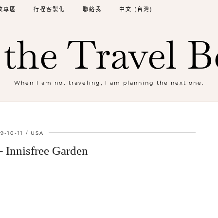
牧專區
行程客製化
聯絡我
中文 (台灣)
the Travel B
When I am not traveling, I am planning the next one.
9-10-11
USA
nnisfree Garden