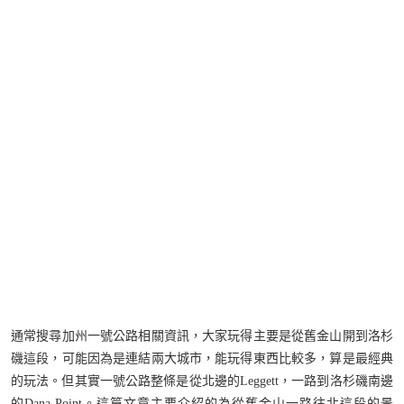
通常搜尋加州一號公路相關資訊，大家玩得主要是從舊金山開到洛杉
磯這段，可能因為是連結兩大城市，能玩得東西比較多，算是最經典
的玩法。但其實一號公路整條是從北邊的Leggett，一路到洛杉磯南邊
的Dana Point。這篇文章主要介紹的為從舊金山一路往北這段的景