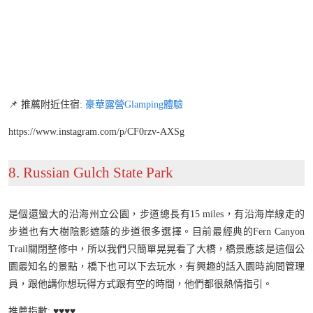
📌 推薦附近住宿:
豪華露營Glamping
體驗
https://www.instagram.com/p/CF0rzv-AXSg
8. Russian Gulch State Park
是個還蠻大的沿海州立公園，步道總長有15 miles，有沿海岸線走的
步道也有大樹陰影遮蔭的步道很多選擇。目前最經典的Fern Canyon
Trail關閉整修中，所以我們只簡單晃晃看了大橋，橋景應該是這個公
園最知名的景點，橋下也可以下去玩水，有興趣的話入園時詢問管理
員，跟他講你想玩得方式跟有空的時間，他們都很熱情指引。
推薦指數: ♥️♥️♥️♥️