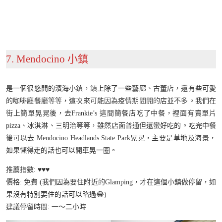
7. Mendocino 小鎮
是一個很悠閒的濱海小鎮，鎮上除了一些藝廊、古董店，還有些可愛
的咖啡廳餐廳等等，這次來可能因為疫情期間開的店並不多。我們在
街上簡單晃晃後，去Frankie’s 這間簡餐店吃了中餐，裡面有賣單片
pizza、冰淇淋、三明治等等，雖然店面普通但還蠻好吃的。吃完中餐
後可以去 Mendocino Headlands State Park晃晃，主要是草地及海景，
如果懶得走的話也可以開車晃一圈。
推薦指數: ♥️♥️♥️
價格: 免費 (我們因為要住附近的Glamping，才在這個小鎮做停留，如
果沒有特別要住的話可以略過😂)
建議停留時間: 一～二小時