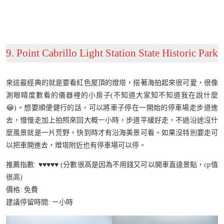
9. Point Cabrillo Light Station State Historic Park
來這最經典的就是要看紅色屋頂的燈塔，搭著海拍起來很可愛，很像
測眼睛度數看的儀器裡的小房子(不知道大家知不知道我在說什麼
😂)。想要順便健行的話，可以將車子停在一開始的停車場走步道進
去，慢慢走加上拍照來回大概一小時，步道平緩好走，不過沿途沒什
麼風景就是一片荒野，快到時才有沿海美景可看。如果沒特別要走可
以把車開進去，燈塔附近也有停車場可以停。
推薦指數: ♥️♥️♥️♥️♥️ (分數很高是因為不用錢又可以開車直達景點，cp值
很高)
價格: 免費
建議停留時間: ㄧ小時