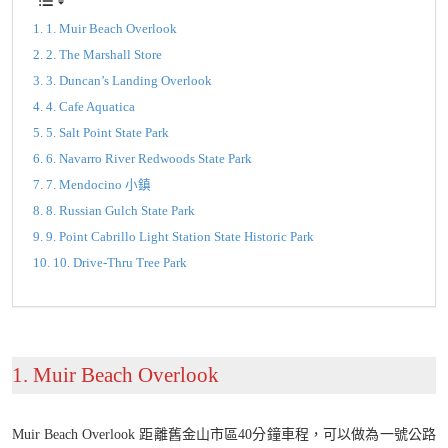
1. Muir Beach Overlook
2. The Marshall Store
3. Duncan’s Landing Overlook
4. Cafe Aquatica
5. Salt Point State Park
6. Navarro River Redwoods State Park
7. Mendocino 小鎮
8. Russian Gulch State Park
9. Point Cabrillo Light Station State Historic Park
10. Drive-Thru Tree Park
1. Muir Beach Overlook
Muir Beach Overlook 距離舊金山市區40分鐘車程，可以做為一號公路