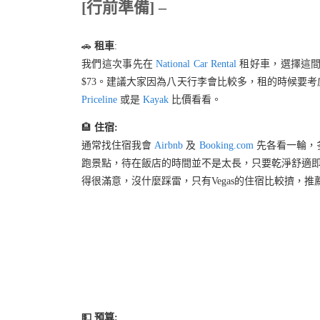
[行前準備] –
🚗
租車
:
我們這次事先在
National Car Rental
租好車，選擇這間
$73。建議大家因為八天行李會比較多，租的時候要
Priceline
或是
Kayak
比價看看。
🏨
住宿:
通常找住宿我會
Airbnb
及
Booking.com
先各看一輪，
跑景點，待在飯店的時間並不是太長，只要乾淨舒適即
得很滿意，沒什麼踩雷，只有Vegas的住宿比較擠，推
💵 預算: