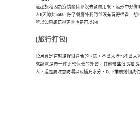
這趟旅程因為疫情關係都沒去餐廳用餐，無形中好像順
人8天總共$600! 除了餐廳外我們並沒有玩得很省
所以如果想玩得更省也是可以的!
[旅行打包] –
12月算是這趟旅程很適合的季節，不會太冷也不會太
來說就是帶一件比較保暖的外套，其他帶些薄長袖長
人，還是要注意防曬以及補充水分，以下推薦幾個我們