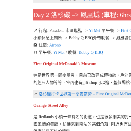
Day 2 洛杉磯 –> 鳳凰城 (車程: 6hrs
📍 行程: Pasadena 市區逛逛 –>
Yi Mei
早午餐 –>
First
小鎮休息上廁所 –> Bobby Q BBQ外帶晚餐 –> 鳳凰城
🏨 住宿:
Airbnb
🍴 早午餐:
Yi Mei
/ 晚餐:
Bobby Q BBQ
First Original McDonald’s Museum
這是世界第一間麥當勞，目前已改建成博物館，戶外
的經典人物等等，室內也有gift shop可以逛，整
📌
洛杉磯打卡世界第一間麥當勞 – First Original McDonal
Orange Street Alley
是 Redlands 小鎮一條有名的街道，也是很多網
國風情的餐廳，彷彿來到南法的某個角落! 附近也有