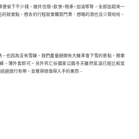
便省下不少錢，總共住宿+飲食+租車+加油等等，全部加起來一
，想吃的就會點、想去的行程就會購買門票、想喝的酒也沒少買哈哈，
熱，也因為沒有雪鍊，我們盡量避開有大機率會下雪的景點，簡單
褲、薄外套即可。另外死亡谷國家公園冬天雖然氣溫已經比較宜
這趟旅行有帶，並覺得很值得入手的東西 –