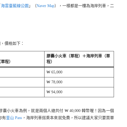
「
海雲臺藍線公園
」（
Naver Map
），一樣都是一樓為海岸列車，二
同，價格如下：
膠囊小火車（單程）＋海岸列車（單
（單程）
程）
₩ 65,000
₩ 78,000
₩ 94,000
囊小火車為例，就是兩個人總共付 ₩ 40,000 韓幣喔！因為一個
你有
釜山 Pass
，海岸列車搭乘本來就免費，所以建議大家只要買單