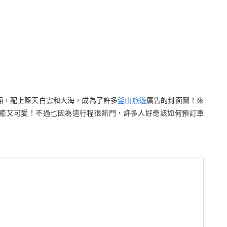
廂，配上藍天白雲和大海，成為了許多
釜山旅遊
廣告的封面圖！來
癒又可愛！不過也因為這行程很熱門，許多人好奇該如何預訂車
。