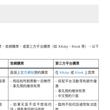
網購票、或第三方平台購票（如 KKday、Klook 等），以下
官網購票
第三方平台購票
直接上
官方網站
預約購買
在
KKday
或
Klook
上買票
搭乘
– 時段和所剩票數一目瞭然
– 搭配平台活動常有額外優
– 事先預約確保有票
惠
– 事先預約確保有票
– 中文預約介面
險
– 如果天氣不佳不想搭的
– 臨時不搭的話通常無法退
話，僅能拿回部分退款
款