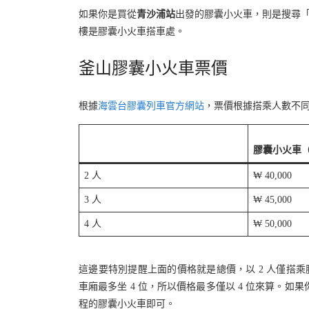
如果你是買從
青沙浦站
出發的膠囊小火車，則是搜尋
樓是膠囊小火車搭車處。
釜山膠囊小火車票價
根據
海雲台膠囊列車官方網站
，票價根據搭乘人數不
膠囊小火車
2 人
₩ 40,000
3 人
₩ 45,000
4 人
₩ 50,000
這邊要特別提醒上面的價格就是總價，以 2 人僅搭乘膠
車廂最多坐 4 位，所以價格最多僅以 4 位來算。如果
程的膠囊小火車即可。