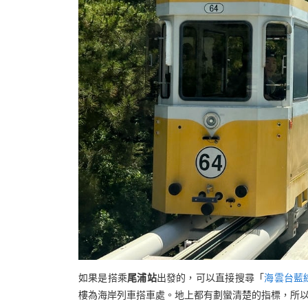
如果是搭乘
尾浦站
出發的，可以直接搜尋「
海雲台藍
樓為海岸列車搭車處。地上都有劃蠻清楚的指標，所