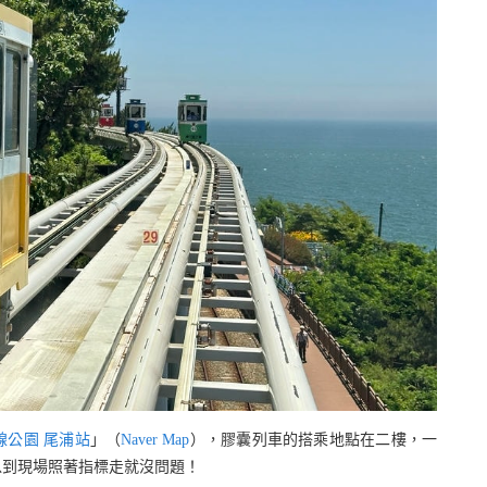
線公園 尾浦站
」（
Naver Map
），膠囊列車的搭乘地點在二樓，一
以到現場照著指標走就沒問題！