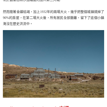
然而隨著金礦枯竭，加上1932年的兩場大火，幾乎把整個城鎮燒掉了
90%的房屋，在第二場大火後，所有居民全部撤離，留下了這個小鎮
淹沒在歷史洪流中。