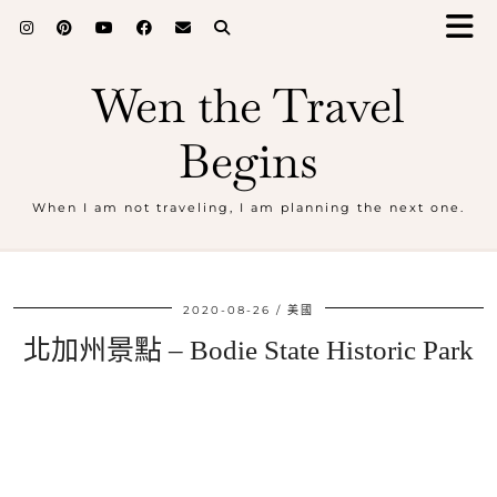
Wen the Travel
Begins
When I am not traveling, I am planning the next one.
2020-08-26
美國
北加州景點 – Bodie State Historic Park