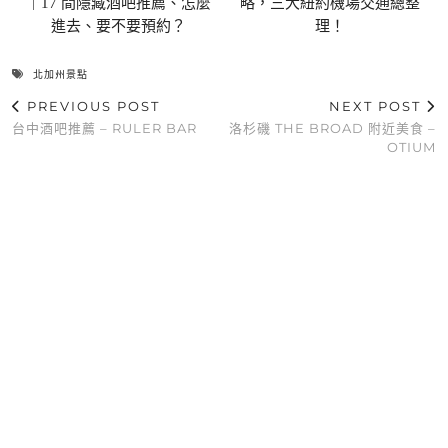
｜17 間隱藏酒吧推薦、怎麼
略，三大紐約機場交通總整
進去、要不要預約？
理！
北加州景點
PREVIOUS POST
NEXT POST
台中酒吧推薦 – RULER BAR
洛杉磯 THE BROAD 附近美食 –
OTIUM