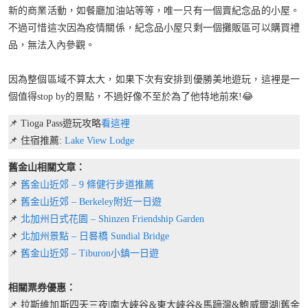
新的商業活動，如餐廳加油站等等，唯一只有一個賣紀念品的小屋。
不過可惜這次因為疫情關係，紀念品小屋只剩一個攤販區可以購買禮
品，無法入內參觀。
因為整個區域不算太大，如果下次有安排到優勝美地遊玩，這裡是一
個值得stop by的景點，不過好像不至於為了他特地前來!😂
📌 Tioga Pass遊玩攻略
看這裡
📌 住宿推薦:
Lake View Lodge
舊金山相關文章：
📌
舊金山近郊 – 9 條健行步道推薦
📌
舊金山近郊 – Berkeley附近一日遊
📌
北加州日式花園 – Shinzen Friendship Garden
📌
北加州景點 – 日晷橋 Sundial Bridge
📌
舊金山近郊 – Tiburon小鎮一日遊
相關票券優惠：
📌 拉斯維加斯四天三夜|南大峽谷&東大峽谷&馬蹄灣&鮑威爾湖|舊金