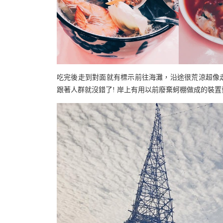
吃完後走到對面就有標示前往海灘，沿途很荒涼超像走
跟著人群就沒錯了! 岸上有用以前廢棄蚵棚做成的裝置