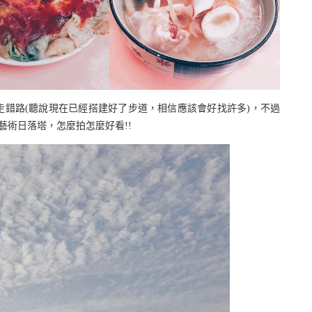
錯路(聽說現在已經搭建好了步道，相信應該會好找許多)，不過
藝術日落塔，怎麼拍怎麼好看!!