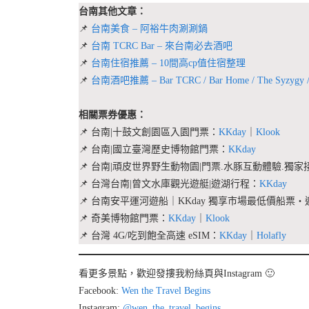
台南其他文章：
📌
台南美食 – 阿裕牛肉涮涮鍋
📌
台南 TCRC Bar – 來台南必去酒吧
📌
台南住宿推薦 – 10間高cp值住宿整理
📌
台南酒吧推薦 – Bar TCRC / Bar Home / The Syzygy / T
相關票券優惠：
📌 台南|十鼓文創園區入園門票：
KKday
｜
Klook
📌 台南|國立臺灣歷史博物館門票：
KKday
📌 台南|頑皮世界野生動物園|門票.水豚互動體驗.獨
📌 台灣台南|曾文水庫觀光遊艇|遊湖行程：
KKday
📌 台南安平運河遊船｜KKday 獨享市場最低價船票
📌 奇美博物館門票：
KKday
｜
Klook
📌 台灣 4G/吃到飽全高速 eSIM：
KKday
｜
Holafly
看更多景點，歡迎發摟我粉絲頁與Instagram 🙂
Facebook:
Wen the Travel Begins
Instagram:
@wen_the_travel_begins