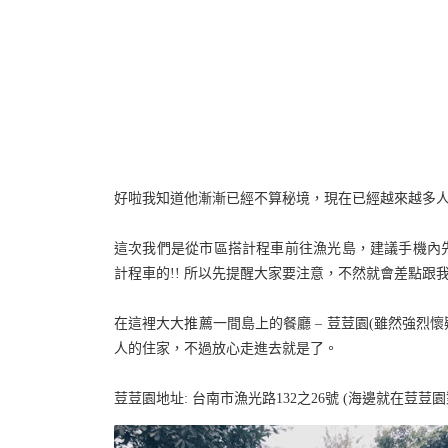
好啦我知道他漸漸已經不算秘境，現在已經越來越多人
這次我們是從市區搭計程車前往漁光島，建議手機內先
計程車的!! 所以先提醒大家要注意，不然就會差點跟
在這裡大大推薦一間島上的餐廳 – 荳荳園(雖然強烈
人的住家，不過放心走進去就是了。
荳荳園地址: 台南市漁光路132之26號 (海邊就在荳荳園