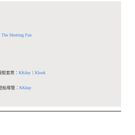
he Shotting Fun
家接駁套票：
KKday
｜
Klook
・遊船導覽：
KKday