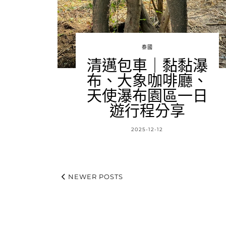
泰國
清邁包車｜黏黏瀑
布、大象咖啡廳、
天使瀑布園區一日
遊行程分享
2025-12-12
NEWER POSTS