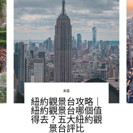
美國
紐約觀景台攻略｜
紐約觀景台哪個值
得去？五大紐約觀
景台評比