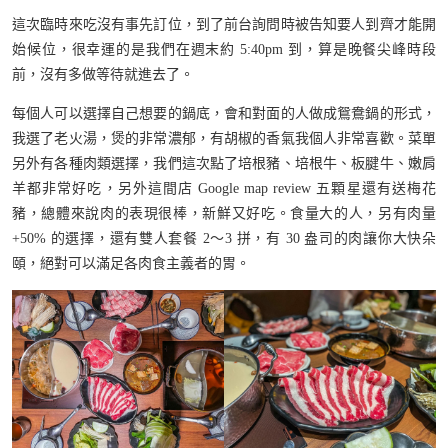
這次臨時來吃沒有事先訂位，到了前台詢問時被告知要人到齊才能開
始候位，很幸運的是我們在週末約 5:40pm 到，算是晚餐尖峰時段
前，沒有多做等待就進去了。
每個人可以選擇自己想要的鍋底，會和對面的人做成鴛鴦鍋的形式，
我選了老火湯，煲的非常濃郁，有胡椒的香氣我個人非常喜歡。菜單
另外有各種肉類選擇，我們這次點了培根豬、培根牛、板腱牛、嫩肩
羊都非常好吃，另外這間店 Google map review 五顆星還有送梅花
豬，總體來說肉的表現很棒，新鮮又好吃。食量大的人，另有肉量
+50% 的選擇，還有雙人套餐 2～3 拼，有 30 盎司的肉讓你大快朵
頤，絕對可以滿足各肉食主義者的胃。