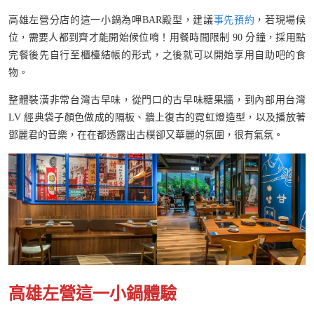
高雄左營分店的這一小鍋為呷BAR殿型，建議
事先預約
，若現場候
位，需要人都到齊才能開始候位唷！用餐時間限制 90 分鐘，採用點
完餐後先自行至櫃檯結帳的形式，之後就可以開始享用自助吧的食
物。
整體裝潢非常台灣古早味，從門口的古早味糖果牆，到內部用台灣
LV 經典袋子顏色做成的隔板、牆上復古的霓虹燈造型，以及播放著
鄧麗君的音樂，在在都透露出古樸卻又華麗的氛圍，很有氣氛。
高雄左營這一小鍋體驗