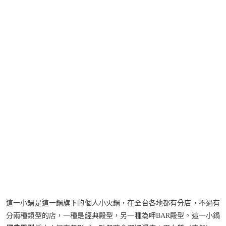
這一小鍋是這一鍋旗下的個人小火鍋，在全台各地都有分店，不過有
分兩種類型的店，一種是經典殿型，另一種為呷BAR殿型。這一小鍋