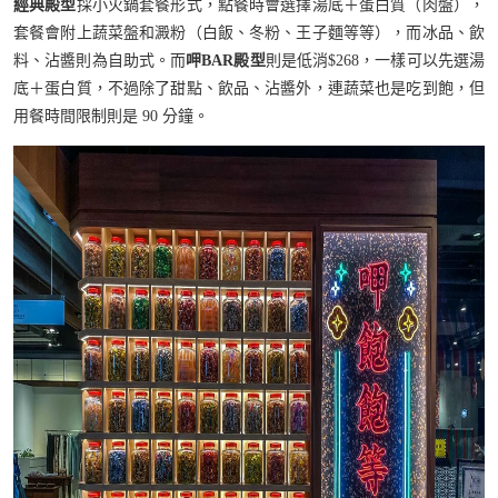
經典殿型
採小火鍋套餐形式，點餐時會選擇湯底＋蛋白質（肉盤），
套餐會附上蔬菜盤和澱粉（白飯、冬粉、王子麵等等），而冰品、飲
料、沾醬則為自助式。而
呷BAR殿型
則是低消$268，一樣可以先選湯
底＋蛋白質，不過除了甜點、飲品、沾醬外，連蔬菜也是吃到飽，但
用餐時間限制則是 90 分鐘。