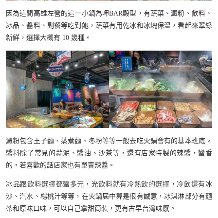
因為這間高雄左營的這一小鍋為呷BAR殿型，有蔬菜、澱粉、飲料、
冰品、醬料、副餐等吃到飽，蔬菜有用乾冰和冰塊保溫，看起來翠綠
新鮮，選擇大概有 10 幾種。
澱粉包含王子麵、蒸煮麵、冬粉等等一般去吃火鍋會有的基本班底。
醬料除了常見的蒜泥、醬油、沙茶等，還有店家特製的辣醬，蠻香
的，若喜歡的話店家也有單賣辣醬。
冰品跟飲料選擇都蠻多元，光飲料就有冷熱飲的選擇，冷飲還有冰
沙、汽水、楊桃汁等等，在火鍋屆中算是很有誠意，冰淇淋部分有麵
茶和原味口味，可以自己拿甜筒裝，更有古早台灣味感。