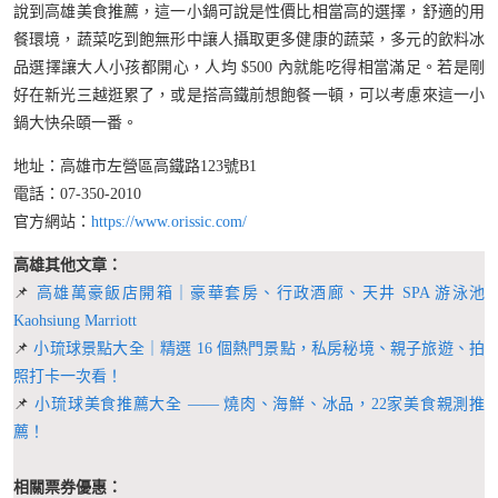
說到高雄美食推薦，這一小鍋可說是性價比相當高的選擇，舒適的用
餐環境，蔬菜吃到飽無形中讓人攝取更多健康的蔬菜，多元的飲料冰
品選擇讓大人小孩都開心，人均 $500 內就能吃得相當滿足。若是剛
好在新光三越逛累了，或是搭高鐵前想飽餐一頓，可以考慮來這一小
鍋大快朵頤一番。
地址：高雄市左營區高鐵路123號B1
電話：07-350-2010
官方網站：
https://www.orissic.com/
高雄其他文章：
📌
高雄萬豪飯店開箱｜豪華套房、行政酒廊、天井 SPA 游泳池
Kaohsiung Marriott
📌
小琉球景點大全｜精選 16 個熱門景點，私房秘境、親子旅遊、拍
照打卡一次看！
📌
小琉球美食推薦大全 —— 燒肉、海鮮、冰品，22家美食親測推
薦！
相關票券優惠：