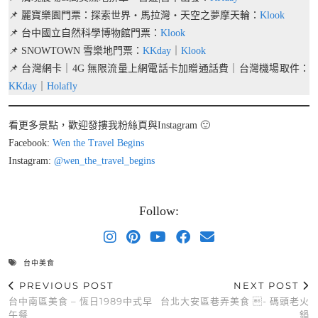
📌 麗寶樂園門票：探索世界・馬拉灣・天空之夢摩天輪：
Klook
📌 台中國立自然科學博物館門票：
Klook
📌 SNOWTOWN 雪樂地門票：
KKday
｜
Klook
📌 台灣網卡｜4G 無限流量上網電話卡加贈通話費｜台灣機場取件：
KKday
｜
Holafly
看更多景點，歡迎發摟我粉絲頁與Instagram 🙂
Facebook:
Wen the Travel Begins
Instagram:
@wen_the_travel_begins
Follow:
台中美食
PREVIOUS POST
NEXT POST
台中南區美食 – 恆日1989中式早
台北大安區巷弄美食 - 碼頭老火
午餐
鍋