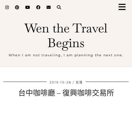
Wen the Travel
Begins
When I am not traveling, I am planning the next one.
2019-10-28
台灣
台中咖啡廳 – 復興咖啡交易所