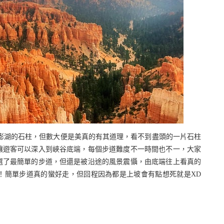
澎湖的石柱，但數大便是美真的有其道理，看不到盡頭的一片石柱
道讓遊客可以深入到峽谷底端，每個步道難度不一時間也不一，大家
選了最簡單的步道，但還是被沿途的風景震懾，由底端往上看真的
！簡單步道真的蠻好走，但回程因為都是上坡會有點想死就是XD