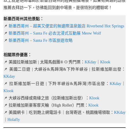
以上就是絕命毒師於新墨西哥州的經典拍攝場景，如果有興趣的話很
推薦去拜訪一下，彷彿能回到劇中場景，是很特別的體驗呢！
新墨西哥州
其他
景點：
📌
新墨西哥州 – 超美又便宜的無邊際溫泉飯店 Riverbend Hot Springs
📌
新墨西哥州 – Santa Fe 必去沈浸式互動展 Meow Wolf
📌
新墨西哥州 – Santa Fe 市區旅遊攻略
相關票券優惠：
📌 美國拉斯維加斯 | 太陽馬戲團® O 秀門票：
KKday
｜
Klook
📌 美國二日遊 | 大峽谷&馬蹄灣&下羚羊峽谷 | 拉斯維加斯出發：
KKday
📌 拉斯維加斯一日遊 | 下羚羊峽谷&馬蹄灣|市區出發：
KKday
｜
Klook
📌 大峽谷西緣或南緣之旅（拉斯維加斯出發）：
Klook
📌 拉斯維加斯豪客摩天輪（High Roller）門票：
Klook
📌 美國網卡｜吃到飽上網電話卡｜台灣寄送、桃園機場領取：
KKday
｜
Holafly