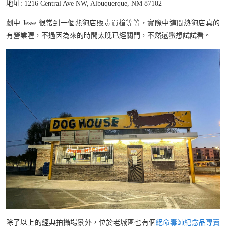
地址: 1216 Central Ave NW, Albuquerque, NM 87102
劇中 Jesse 很常到一個熱狗店販毒買槍等等，實際中這間熱狗店真的
有營業喔，不過因為來的時間太晚已經關門，不然還蠻想試試看。
除了以上的經典拍攝場景外，位於老城區也有個
絕命毒師紀念品專賣