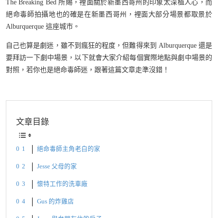
The Breaking Bed 所賜，裡面關於新墨西哥州的印象太深植人心，而
絕命毒師拍攝地也的確是在新墨西哥州，裡面大部分場景都取景於
Alburquerque 這座城市。
自己也算是劇迷，雖不到瘋狂的程度，但難得來到 Alburquerque 還是
要拜訪一下劇中場景，以下就會大家介紹每個實際地點與劇中場景的
對照，若你也是絕命毒師迷，跟著這篇文章走準沒錯！
文章目錄
絕命毒師主角老白的家
Jesse 父母的家
懷特工作的洗車廠
Gus 的炸雞店