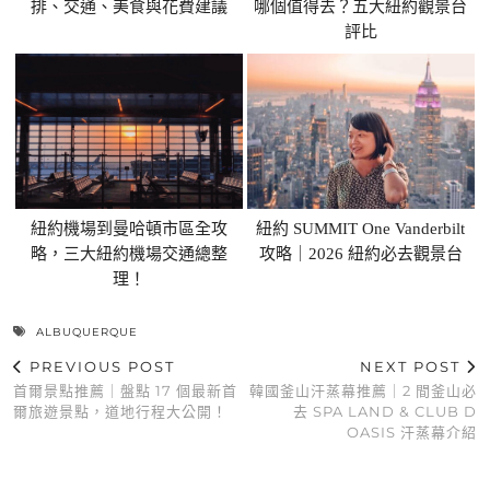
排、交通、美食與花費建議
哪個值得去？五大紐約觀景台
評比
紐約機場到曼哈頓市區全攻
紐約 SUMMIT One Vanderbilt
略，三大紐約機場交通總整
攻略｜2026 紐約必去觀景台
理！
ALBUQUERQUE
PREVIOUS POST
NEXT POST
首爾景點推薦｜盤點 17 個最新首
韓國釜山汗蒸幕推薦｜2 間釜山必
爾旅遊景點，道地行程大公開！
去 SPA LAND & CLUB D
OASIS 汗蒸幕介紹