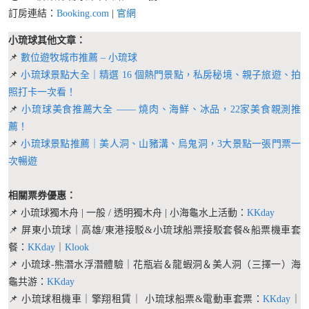
訂房連結：
Booking.com
|
官網
小琉球其他文章：
📌
數位遊牧城市推薦 – 小琉球
📌
小琉球景點大全｜精選 16 個熱門景點，私房秘境、親子旅遊、拍
照打卡一次看！
📌
小琉球美食推薦大全 —— 燒肉、海鮮、冰品，22家美食親測推
薦！
📌
小琉球景點推薦｜美人洞、山豬溝、烏鬼洞，3大景點一張門票一
次暢遊
相關票券優惠：
📌 小琉球獨木舟 | 一般 / 透明獨木舟 | 小海龜水上活動：
KKday
📌 屏東小琉球｜高雄/東港接駁&小琉球船票接駁套餐&船票機車套
餐：
KKday
｜
Klook
📌 小琉球-熊潛水浮潛體驗｜花瓶岩＆龍蝦洞＆美人洞（三擇一）海
龜共游：
KKday
📌 小琉球租機車｜擎翔租賃｜ 小琉球船票&電動車套票：
KKday
｜