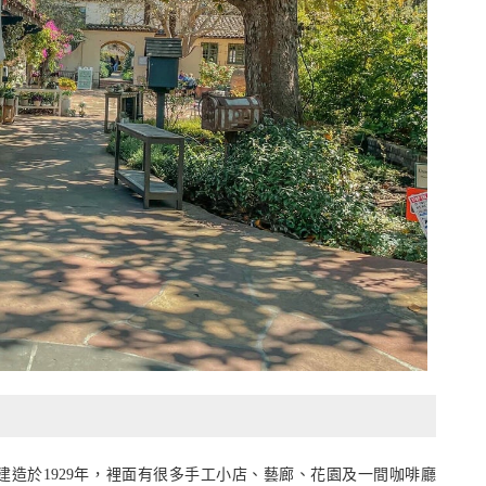
rk的藝術園區，建造於1929年，裡面有很多手工小店、藝廊、花園及一間咖啡廳